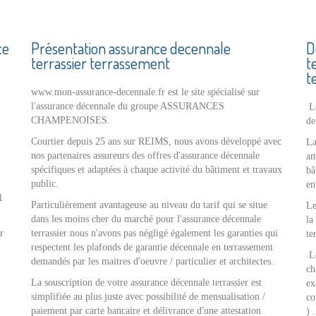
ce
Présentation assurance decennale
D
terrassier terrassement
t
t
www.mon-assurance-decennale.fr est le site spécialisé sur
l'assurance décennale du groupe ASSURANCES
Le
CHAMPENOISES.
de
Courtier depuis 25 ans sur REIMS, nous avons développé avec
La
nos partenaires assureurs des offres d'assurance décennale
am
spécifiques et adaptées à chaque activité du bâtiment et travaux
bâ
public.
en
1
Particulièrement avantageuse au niveau du tarif qui se situe
Le
dans les moins cher du marché pour l'assurance décennale
la
r
terrassier nous n'avons pas négligé également les garanties qui
te
respectent les plafonds de garantie décennale en terrassement
Le
demandés par les maitres d'oeuvre / particulier et architectes.
ch
La souscription de votre assurance décennale terrassier est
ex
simplifiée au plus juste avec possibilité de mensualisation /
co
paiement par carte bancaire et délivrance d'une attestation
) .