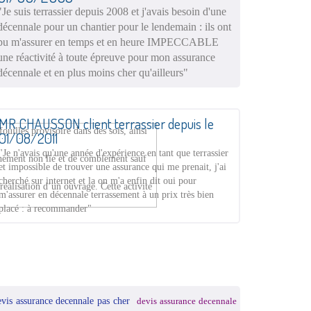
"Je suis terrassier depuis 2008 et j'avais besoin d'une
décennale pour un chantier pour le lendemain : ils ont
pu m'assurer en temps et en heure IMPECCABLE
une réactivité à toute épreuve pour mon assurance
décennale et en plus moins cher qu'ailleurs"
MR CHAUSSON client terrassier depuis le
ouilles provisoire dans des sols, ainsi
01/08/2011
"Je n'avais qu'une année d'expérience en tant que terrassier
chement non lié et de comblement sauf
et impossible de trouver une assurance qui me prenait, j'ai
cherché sur internet et la on m'a enfin dit oui pour
éalisation d’un ouvrage. Cette activité
m'assurer en décennale terrassement à un prix très bien
placé : à recommander"
evis assurance decennale pas cher
devis assurance decennale