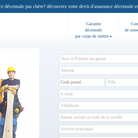
 décennale pas chère? découvrez votre devis d'assurance décennale en l
Garantie
Con
décennale
de sous
par corps de métier